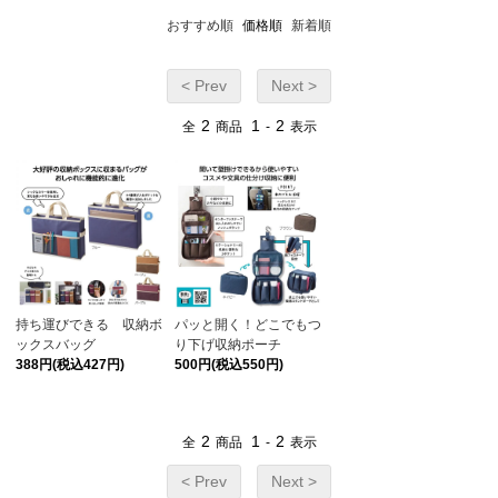
おすすめ順
価格順
新着順
< Prev
Next >
2
1
2
全
商品
-
表示
持ち運びできる 収納ボ
パッと開く！どこでもつ
ックスバッグ
り下げ収納ポーチ
388円(税込427円)
500円(税込550円)
2
1
2
全
商品
-
表示
< Prev
Next >