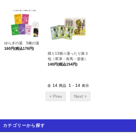
ゆらぎの湯 5種の湯
160円(税込176円)
残り13個☆湯ったり旅３
包（草津・有馬・道後）
140円(税込154円)
14
1
14
全
商品
-
表示
< Prev
Next >
カテゴリーから探す