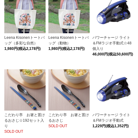
Leena Kisonenトートバ
Leena Kisonenトートバ
パワーチャージ ライト
ッグ（多彩な自然）
ッグ（動物）
＆FMラジオ手動式☆48
1,980円(税込2,178円)
1,980円(税込2,178円)
個入り
46,000円(税込50,600円)
こだわり亭 お箸と置け
こだわり亭 お箸と置け
パワーチャージ ライト
るおさじ☆192セット入
るおさじ
＆FMラジオ手動式
り
SOLD OUT
1,229円(税込1,352円)
SOLD OUT