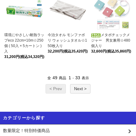
環境にやさしい耐熱ラッ
今治タオル モンファボ
メタボチェックメ
プeco 22cm×10m☆250
リ ウォッシュタオル☆1
ジャー 男女兼用☆480
個 ( 50入 × 5カートン )
50枚入り
個入り
入
32,200円(税込35,420円)
32,600円(税込35,860円)
31,200円(税込34,320円)
49
1
33
全
商品
-
表示
< Prev
Next >
カテゴリーから探す
数量限定！特別特価商品