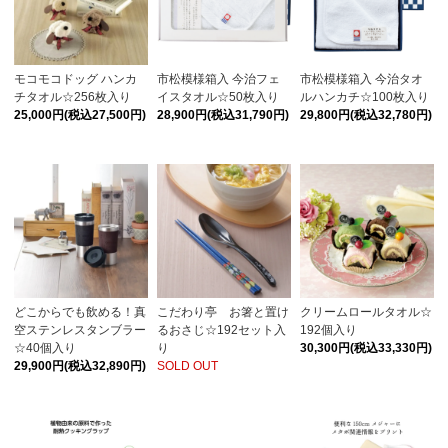
モコモコドッグ ハンカ
市松模様箱入 今治フェ
市松模様箱入 今治タオ
チタオル☆256枚入り
イスタオル☆50枚入り
ルハンカチ☆100枚入り
25,000円(税込27,500円)
28,900円(税込31,790円)
29,800円(税込32,780円)
どこからでも飲める！真
こだわり亭 お箸と置け
クリームロールタオル☆
空ステンレスタンブラー
るおさじ☆192セット入
192個入り
☆40個入り
り
30,300円(税込33,330円)
29,900円(税込32,890円)
SOLD OUT