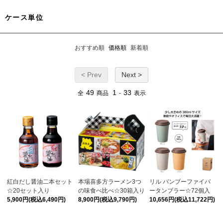
ケース単位
おすすめ順
価格順
新着順
< Prev
Next >
49
1
33
全
商品
-
表示
紅白だし醤油二本セット
本場喜多方ラーメン3つ
リル バンブーファイバ
☆20セット入り
の味食べ比べ☆30箱入り
ータンブラー☆72個入
5,900円(税込6,490円)
8,900円(税込9,790円)
10,656円(税込11,722円)