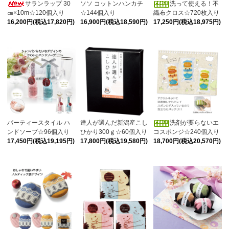
サランラップ 30
ソソ コットンハンカチ
洗って使える！不
㎝×10m☆120個入り
☆144個入り
織布クロス☆720枚入り
16,200円(税込17,820円)
16,900円(税込18,590円)
17,250円(税込18,975円)
パーティースタイル ハ
達人が選んだ新潟産こし
洗剤が要らないエ
ンドソープ☆96個入り
ひかり300ｇ☆60個入り
コスポンジ☆240個入り
17,450円(税込19,195円)
17,800円(税込19,580円)
18,700円(税込20,570円)