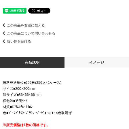
この商品を友達に教える
この商品について問い合わせる
買い物を続ける
商品説明
イメージ
無料発送単位■256枚(256入×1ケース)
サイズ■200×200mm
箱サイズ■86×66×66 mm
個包装■透明ｹｰｽ
材質■ﾎﾟﾘｴｽﾃﾙ･ﾅｲﾛﾝ
色■ﾀﾞｰｸﾌﾞﾗｳﾝ･ﾌﾞﾗｳﾝ･ﾍﾞｰｼﾞｭ･ﾎﾜｲﾄ 4色取混ぜ
※販売価格は1枚の価格です。