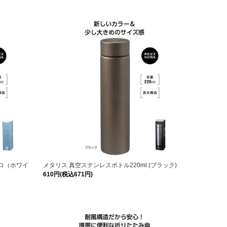
ソロ（ホワイ
メタリス 真空ステンレスボトル220ml (ブラック)
610円(税込671円)