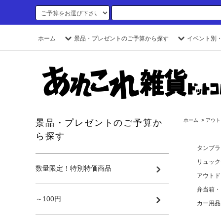
ホーム
景品・プレゼントのご予算から探す
イベント別
ホーム
>
アウト
景品・プレゼントのご予算か
ら探す
タンブラ
リュック
数量限定！特別特価商品
アウトド
弁当箱・
～100円
カー用品