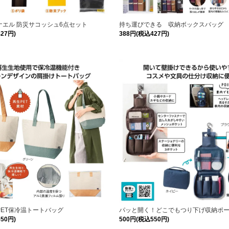
ナエル 防災サコッシュ6点セット
持ち運びできる 収納ボックスバッグ
27円)
388円(税込427円)
PET保冷温トートバッグ
パッと開く！どこでもつり下げ収納ポ
50円)
500円(税込550円)