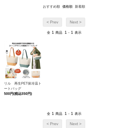
おすすめ順
価格順
新着順
< Prev
Next >
1
1
1
全
商品
-
表示
リル 再生PET保冷温ト
ートバッグ
500円(税込550円)
1
1
1
全
商品
-
表示
< Prev
Next >