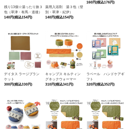
160円(税込176円)
残り13個☆湯ったり旅３
薬用入浴剤 湯３包（登
包（草津・有馬・道後）
別・草津・紀伊）
140円(税込154円)
140円(税込154円)
デイタス ラージブラン
キャンプス キルティン
ラベール ハンドケアギ
ケット
グネックウォーマー
フト
300円(税込330円)
310円(税込341円)
320円(税込352円)