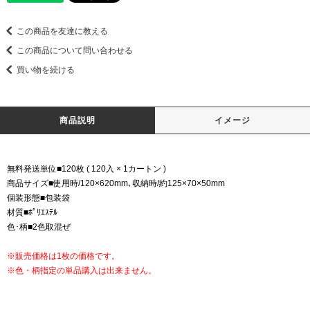
この商品を友達に教える
この商品について問い合わせる
買い物を続ける
商品説明
イメージ
無料発送単位■120枚 ( 120入 × 1カートン )
商品サイズ■使用時/120×620mm､収納時/約125×70×50mm
個装形態■包装袋
材質■ﾎﾟﾘｴｽﾃﾙ
色･柄■2色取混ぜ
※販売価格は1枚の価格です。
※色・柄指定の単品購入は出来ません。