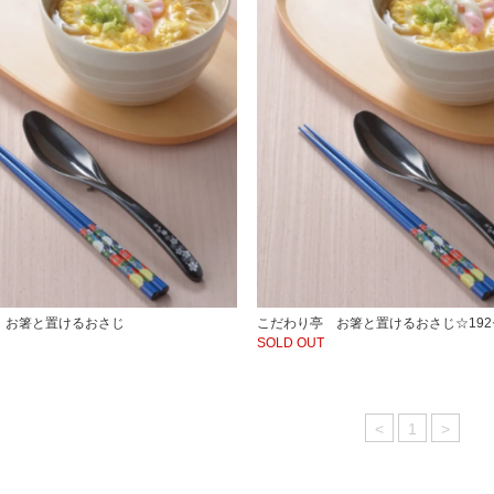
 お箸と置けるおさじ
こだわり亭 お箸と置けるおさじ☆19
SOLD OUT
<
1
>