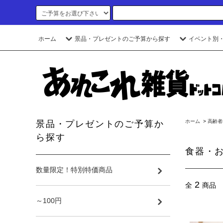
ホーム
景品・プレゼントのご予算から探す
イベント別
ホーム
>
高齢者
景品・プレゼントのご予算か
ら探す
食器・
数量限定！特別特価商品
2
全
商品
～100円